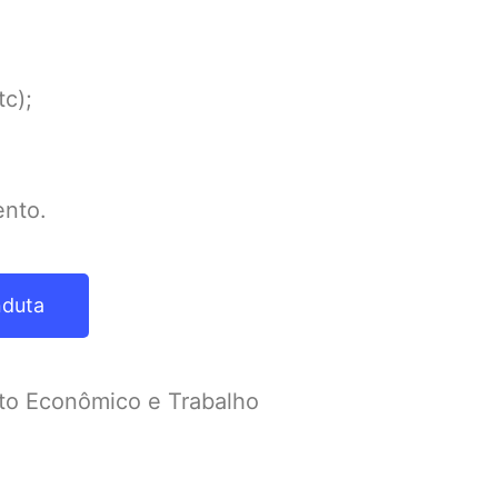
tc);
ento.
nduta
nto Econômico e Trabalho