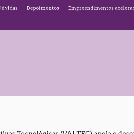
Dúvidas
Depoimentos
Empreendimentos acelera
ativas Tecnológicas (VAI TEC) apoia o de