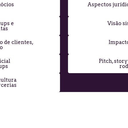
ócios
Aspectos jurídi
tups e
Visão si
tas
o de clientes,
Impacto
ão
icial
Pitch, stor
tups
rod
cultura
rcerias